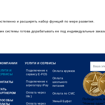
остепенно и расширять набор функций по мере развития.
ик системы готова дорабатывать ее под индивидуальные заказ
 КОМПАНИИ
УСЛУГИ И СЕРВИСЫ
СЛУГИ И
Подключение к
Оплата кружков
ЕРВИСЫ
сервису E-POS
Оплата
Подключение к
ОНТАКТЫ
школьного
агрегатору iPay
питания
ТАТЬ
Оплата через
АРТНЕРОМ
Оплата по СМС
life:)
Победитель в
ПОСОБЫ
Умный Буфет
"Номер один"
Оплата через
ПЛАТЫ