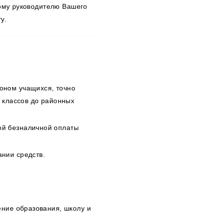
ному руководителю Вашего
у.
оном учащихся, точно
т классов до районных
ой безналичной оплаты
ании средств.
ение образования, школу и