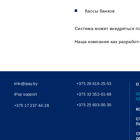
Кассы банков
Система может внедряться п
Наша компания как разработч
info@ipay.by
+375 29 616-25-53
О
У
iPay support
+375 33 352-01-69
С
+375 25 603-00-30
+375 17 237-44-28
К
С
П
С
О