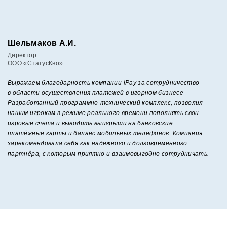
Шельмаков А.И.
А
Директор
Пр
ООО «СтатусКво»
О
Выражаем благодарность компании iPay за сотрудничество
С 
в области осуществления платежей в игорном бизнесе
«Р
Разработанный программно-технический комплекс, позволил
пл
нашим игрокам в режиме реального времени пополнять свои
и 
игровые счета и выводить выигрыши на банковские
вз
платёжные карты и баланс мобильных телефонов. Компания
пр
зарекомендовала себя как надежного и долговременного
на
партнёра, с которым приятно и взаимовыгодно сотрудничать.