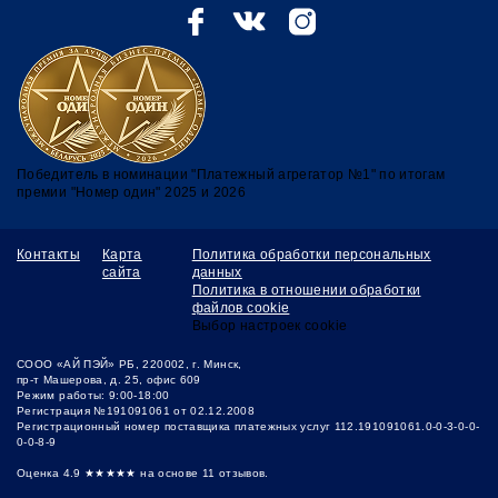
Победитель в номинации "Платежный агрегатор №1" по итогам
премии "Номер один" 2025 и 2026
Контакты
Карта
Политика обработки персональных
сайта
данных
Политика в отношении обработки
файлов cookie
Выбор настроек сookie
СООО «АЙ ПЭЙ» РБ, 220002, г. Минск,
пр-т Машерова, д. 25, офис 609
Режим работы: 9:00-18:00
Регистрация №191091061 от 02.12.2008
Регистрационный номер поставщика платежных услуг 112.191091061.0-0-3-0-0-
0-0-8-9
Оценка 4.9
★★★★★
на основе
11 отзывов.